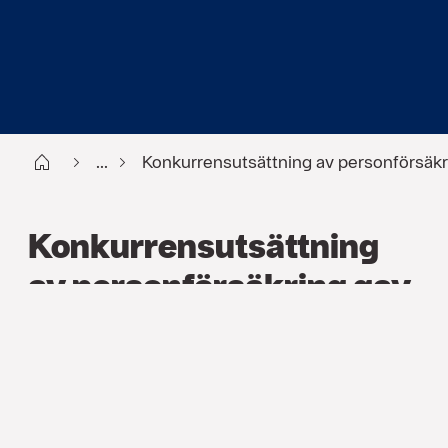
Start FI
...
Konkurrensutsättning av personförsäkr
Konkurrensutsättning
av personförsäkring gav
betydande besparingar
för Kemis församling
REFERENSER
,
OFFENTLIG SEKTOR
,
KONKURRENS­