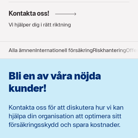
Kontakta oss!
Vi hjälper dig i rätt riktning
Alla ämnen
Internationell försäkring
Riskhantering
Offen
Bli en av våra nöjda
kunder!
Kontakta oss för att diskutera hur vi kan
hjälpa din organisation att optimera sitt
försäkringsskydd och spara kostnader.