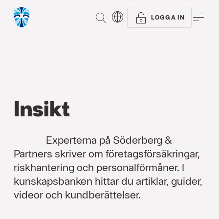
Alla typer
Artiklar
Referenser
SÖK
ME
LOGGA IN
Insikt
Experterna på Söderberg &
Partners skriver om företagsförsäkringar,
riskhantering och personalförmåner. I
kunskapsbanken hittar du artiklar, guider,
videor och kundberättelser.