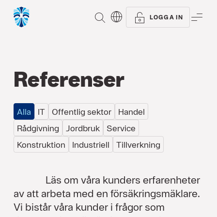
SÖK
ME
LOGGA IN
Referenser
Alla
IT
Offentlig sektor
Handel
Rådgivning
Jordbruk
Service
Konstruktion
Industriell
Tillverkning
Läs om våra kunders erfarenheter
av att arbeta med en försäkringsmäklare.
Vi bistår våra kunder i frågor som