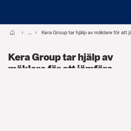
Start FI
...
Kera Group tar hjälp av mäklare för att 
Kera Group tar hjälp av
mäklare för att jämföra
försäkringar
REFERENSER
,
TILLVERKNING
,
KONKURRENS­
UTSÄTTNING AV FÖRSÄKRINGAR