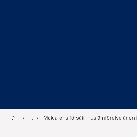
Start FI
...
Mäklarens försäkringsjämförelse är e