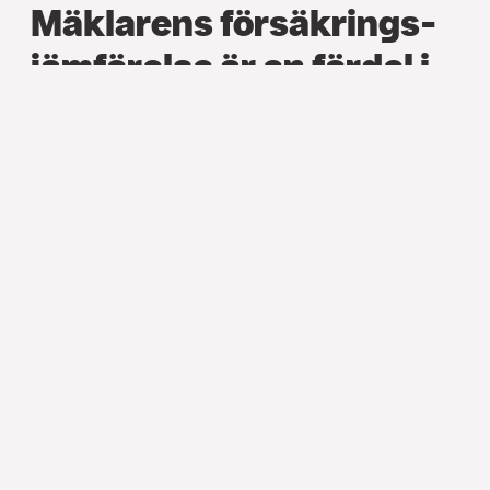
Mäklarens försäkrings­
jämförelse är en fördel i
Suomen Vuokranantajat
ry
REFERENSER
,
KONKURRENS­UTSÄTTNING AV
FÖRSÄKRINGAR
Försäkrings­jämförelse­rapporten
som Söderberg & Partners årligen
upprättar till Suomen Vuokranantajat ry
har fått de stora finländska försäkrarna
att utveckla sitt utbud.