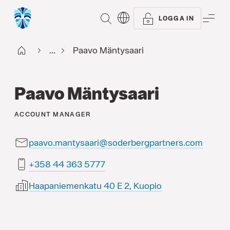
SÖK
ME
LOGGA IN
Start FI
...
Paavo Mäntysaari
Paavo Mäntysaari
ACCOUNT MANAGER
paavo.mantysaari@soderbergpartners.com
7775 363 44 853+
Haapaniemenkatu 40 E 2, Kuopio