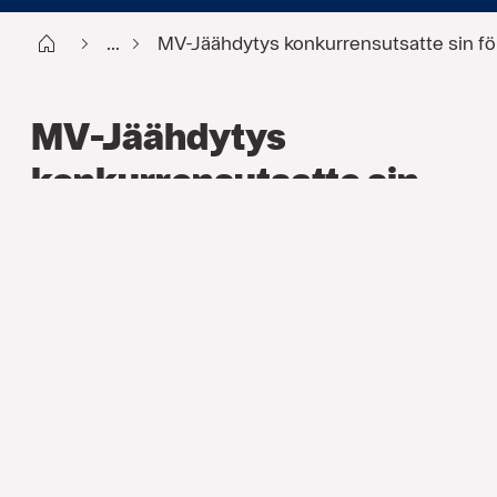
Start FI
...
MV-Jäähdytys konkurrensutsatte sin fö
MV-Jäähdytys
konkurrensutsatte sin
företagshälsovård med
hjälp av en expert
REFERENSER
,
INDUSTRIELL
Vår kund, MV-Jäähdytys Oy, hade
vuxit snabbt och den befintliga