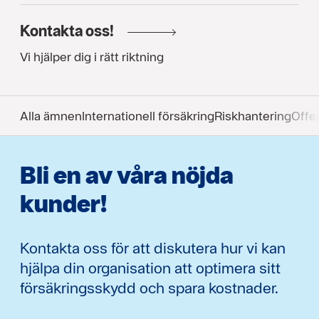
Kontakta oss!
Vi hjälper dig i rätt riktning
Alla ämnen
Internationell försäkring
Riskhantering
Offen
Bli en av våra nöjda
kunder!
Kontakta oss för att diskutera hur vi kan
hjälpa din organisation att optimera sitt
försäkringsskydd och spara kostnader.