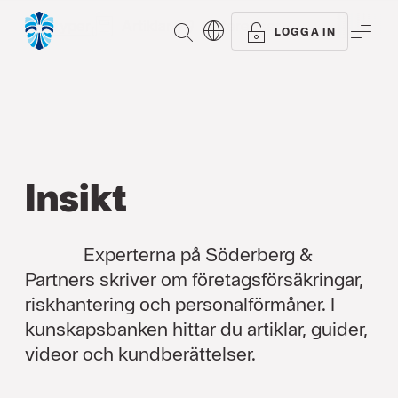
Alla typer
Artiklar
Referenser
SÖK
ME
LOGGA IN
Insikt
Experterna på Söderberg &
Partners skriver om företagsförsäkringar,
riskhantering och personalförmåner. I
kunskapsbanken hittar du artiklar, guider,
videor och kundberättelser.