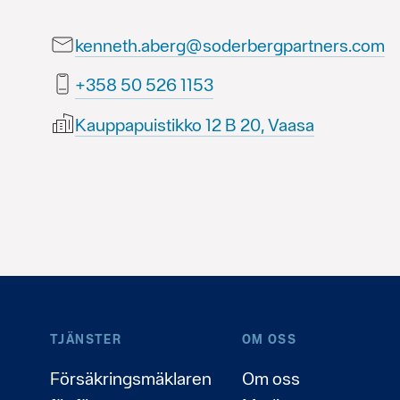
kenneth.aberg@soderbergpartners.com
3511 625 05 853+
Kauppapuistikko 12 B 20, Vaasa
TJÄNSTER
OM OSS
Försäkringsmäklaren
Om oss