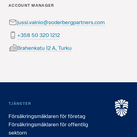
ACCOUNT MANAGER
jussi.vainio@soderbergpartners.com
2121 023 05 853+
Brahenkatu 12 A, Turku
TJÄNSTER
Försäkringsmäklaren för företag
Försäkringsmäklaren för offentlig
sektorn