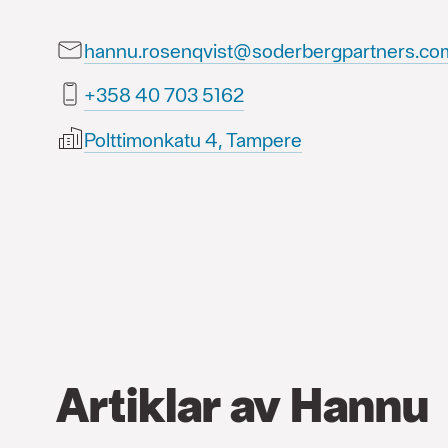
hannu.rosenqvist@soderbergpartners.co
2615 307 04 853+
Polttimonkatu 4, Tampere
Artiklar av Hannu