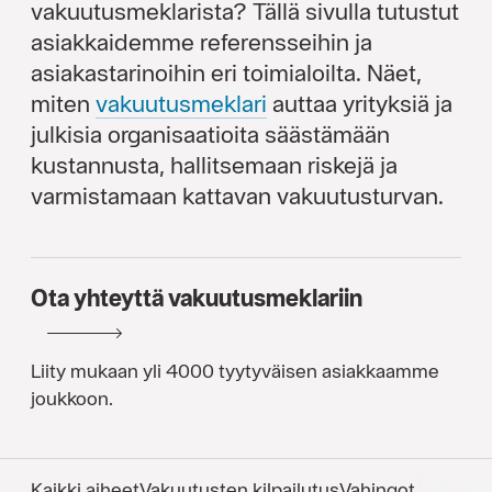
vakuutusmeklarista? Tällä sivulla tutustut
asiakkaidemme referensseihin ja
asiakastarinoihin eri toimialoilta. Näet,
miten
vakuutus­meklari
auttaa yrityksiä ja
julkisia organisaatioita säästämään
kustannusta, hallitsemaan riskejä ja
varmistamaan kattavan vakuutusturvan.
Ota yhteyttä vakuutusmeklariin
Liity mukaan yli 4000 tyytyväisen asiakkaamme
joukkoon.
Kaikki aiheet
Vakuutusten kilpailutus
Vahingot