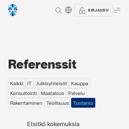
Kaikki kategoriat
Artikkelit
Oppaat
Referen
ETSI
VAL
KIRJAUDU
Referenssit
Kaikki
IT
Julkisyhteisöt
Kauppa
Konsultointi
Maatalous
Palvelu
Rakentaminen
Teollisuus
Tuotanto
Etsitkö kokemuksia