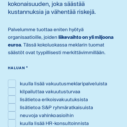
kokonaisuuden, joka säästää
kustannuksia ja vähentää riskejä.
Palvelumme tuottaa eniten hyötyä
organisaatioille, joiden
liikevaihto on yli miljoona
euroa
. Tässä kokoluokassa meklarin tuomat
säästöt ovat tyypillisesti merkittävimmillään.
HALUAN
*
kuulla lisää vakuutusmeklaripalveluista
kilpailuttaa vakuutusturvaa
lisätietoa erikoisvakuutuksista
lisätietoa S&P ryhmäratkaisuista
neuvoja vahinkoasioihin
kuulla lisää HR-konsultoinnista