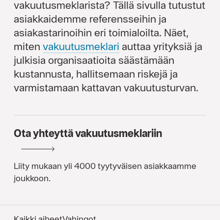
vakuutusmeklarista? Tällä sivulla tutustut
asiakkaidemme referensseihin ja
asiakastarinoihin eri toimialoilta. Näet,
miten
vakuutus­meklari
auttaa yrityksiä ja
julkisia organisaatioita säästämään
kustannusta, hallitsemaan riskejä ja
varmistamaan kattavan vakuutusturvan.
Ota yhteyttä vakuutusmeklariin
Liity mukaan yli 4000 tyytyväisen asiakkaamme
joukkoon.
Kaikki aiheet
Vahingot