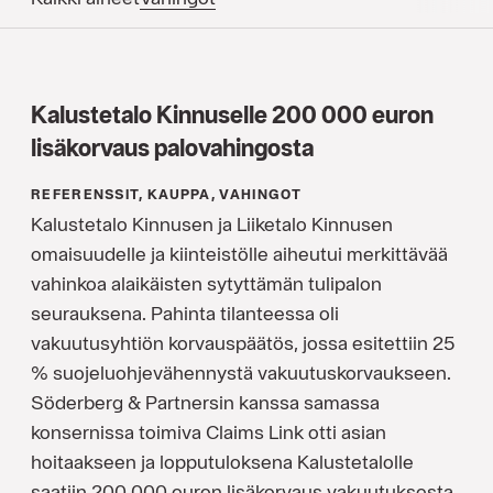
Kalustetalo Kinnuselle 200 000 euron
lisäkorvaus palovahingosta
REFERENSSIT, KAUPPA, VAHINGOT
Kalustetalo Kinnusen ja Liiketalo Kinnusen
omaisuudelle ja kiinteistölle aiheutui merkittävää
vahinkoa alaikäisten sytyttämän tulipalon
seurauksena. Pahinta tilanteessa oli
vakuutusyhtiön korvauspäätös, jossa esitettiin 25
% suojeluohjevähennystä vakuutuskorvaukseen.
Söderberg & Partnersin kanssa samassa
konsernissa toimiva Claims Link otti asian
hoitaakseen ja lopputuloksena Kalustetalolle
saatiin 200 000 euron lisäkorvaus vakuutuksesta.