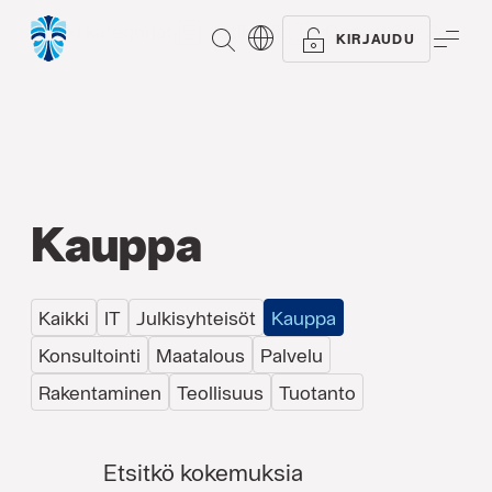
Kaikki kategoriat
Artikkelit
Oppaat
Referen
ETSI
VAL
KIRJAUDU
Kauppa
Kaikki
IT
Julkisyhteisöt
Kauppa
Konsultointi
Maatalous
Palvelu
Rakentaminen
Teollisuus
Tuotanto
Etsitkö kokemuksia