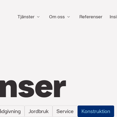
Tjänster
Om oss
Referenser
Insi
nser
ådgivning
Jordbruk
Service
Konstruktion