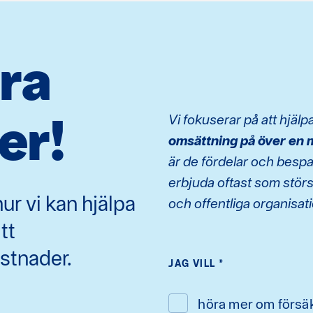
åra
er!
Vi fokuserar på att hjäl
omsättning på över en m
är de fördelar och besp
erbjuda oftast som störs
ur vi kan hjälpa
och offentliga organisati
tt
stnader.
JAG VILL
*
höra mer om försä