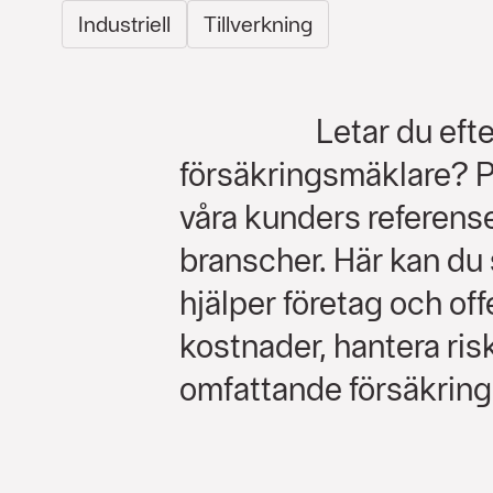
Industriell
Tillverkning
Letar du eft
försäkringsmäklare? På
våra kunders referense
branscher. Här kan du
hjälper företag och off
kostnader, hantera ris
omfattande försäkrin