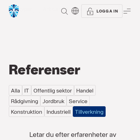
Alla typer
Artiklar
Referenser
SÖK
ME
LOGGA IN
Referenser
Alla
IT
Offentlig sektor
Handel
Rådgivning
Jordbruk
Service
Konstruktion
Industriell
Tillverkning
Letar du efter erfarenheter av