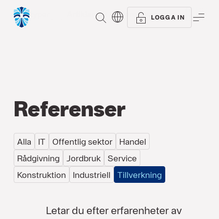
Alla typer
Artiklar
Referenser
SÖK
ME
LOGGA IN
Referenser
Alla
IT
Offentlig sektor
Handel
Rådgivning
Jordbruk
Service
Konstruktion
Industriell
Tillverkning
Letar du efter erfarenheter av